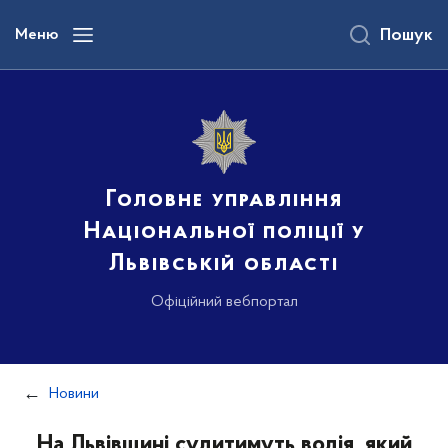
до
основного
Меню
Пошук
вмісту
Головне управління
Національної поліції у
Львівській області
Офіційний вебпортал
Новини
На Львівщині судитимуть водія, який