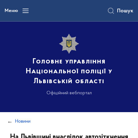
до
основного
Меню
Пошук
вмісту
Головне управління
Національної поліції у
Львівській області
Офіційний вебпортал
Новини
На Львівщині внаслідок автозіткнення