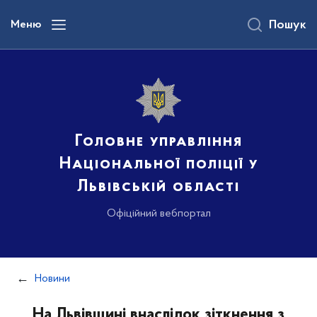
до
основного
Меню
Пошук
вмісту
Головне управління
Національної поліції у
Львівській області
Офіційний вебпортал
Новини
На Львівщині внаслідок зіткнення з