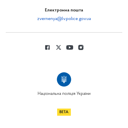
Електронна пошта
zvernenya@lv.police.gov.ua
Національна поліція України