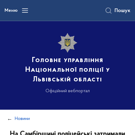
до
основного
Меню
Пошук
вмісту
Головне управління
Національної поліції у
Львівській області
Офіційний вебпортал
Новини
На Самбірщині поліцейські затримали