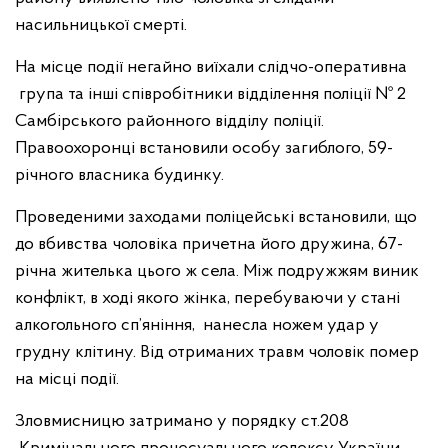
насильницької смерті.
На місце події негайно виїхали слідчо-оперативна
група та інші співробітники відділення поліції № 2
Самбірського районного відділу поліції.
Правоохоронці встановили особу загиблого, 59-
річного власника будинку.
Проведеними заходами поліцейські встановили, що
до вбивства чоловіка причетна його дружина, 67-
річна жителька цього ж села. Між подружжям виник
конфлікт, в ході якого жінка, перебуваючи у стані
алкогольного сп’яніння, нанесла ножем удар у
грудну клітину. Від отриманих травм чоловік помер
на місці події.
Зловмисницю затримано у порядку ст.208