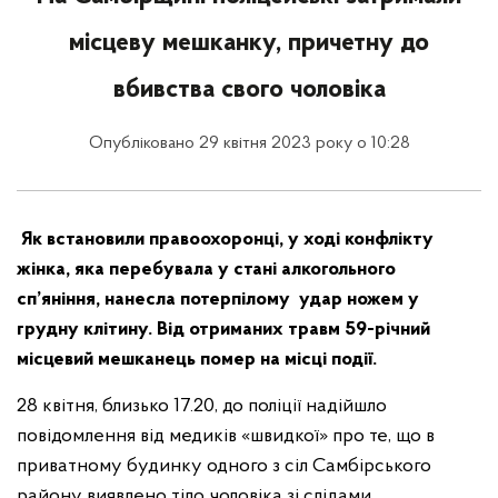
місцеву мешканку, причетну до
вбивства свого чоловіка
Опубліковано 29 квітня 2023 року о 10:28
Як встановили правоохоронці, у ході конфлікту
жінка, яка перебувала у стані алкогольного
сп’яніння, нанесла потерпілому удар ножем у
грудну клітину. Від отриманих травм 59-річний
місцевий мешканець помер на місці події.
28 квітня, близько 17.20, до поліції надійшло
повідомлення від медиків «швидкої» про те, що в
приватному будинку одного з сіл Самбірського
району виявлено тіло чоловіка зі слідами