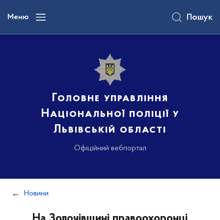
до
основного
Меню
Пошук
вмісту
Головне управління
Національної поліції у
Львівській області
Офіційний вебпортал
Новини
На Золочівщині правоохоронці