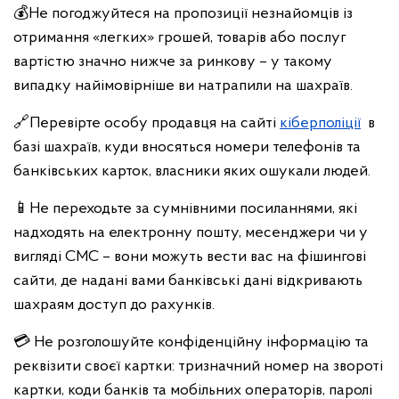
💰Не погоджуйтеся на пропозиції незнайомців із
отримання «легких» грошей, товарів або послуг
вартістю значно нижче за ринкову – у такому
випадку найімовірніше ви натрапили на шахраїв.
🔗Перевірте особу продавця на сайті
кіберполіції
в
базі шахраїв, куди вносяться номери телефонів та
банківських карток, власники яких ошукали людей.
📱Не переходьте за сумнівними посиланнями, які
надходять на електронну пошту, месенджери чи у
вигляді СМС – вони можуть вести вас на фішингові
сайти, де надані вами банківські дані відкривають
шахраям доступ до рахунків.
💳 Не розголошуйте конфіденційну інформацію та
реквізити своєї картки: тризначний номер на звороті
картки, коди банків та мобільних операторів, паролі