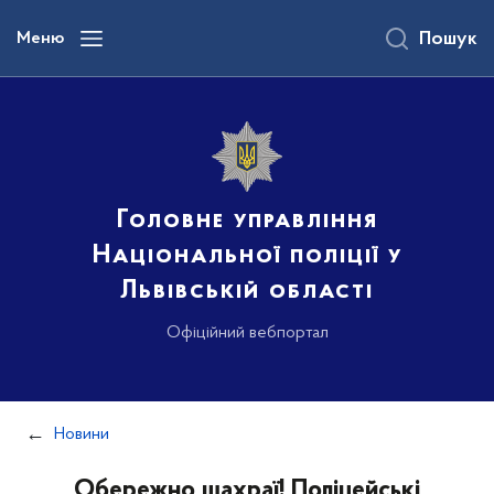
до
основного
Меню
Пошук
вмісту
Головне управління
Національної поліції у
Львівській області
Офіційний вебпортал
Новини
Обережно шахраї! Поліцейські