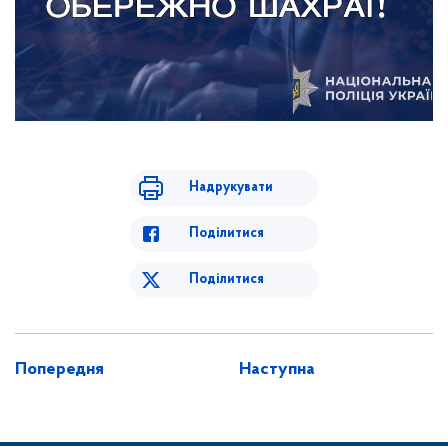
Надрукувати
Поділитися
Поділитися
Попередня
Наступна