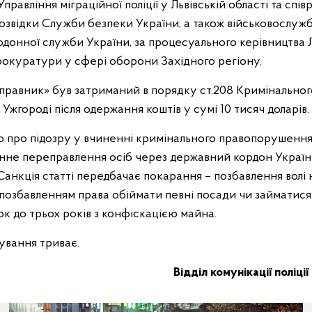
равління міграційної поліції у Львівській області та спі
розвідки Служби безпеки України, а також військовослу
донної служби України, за процесуального керівництва Л
прокуратури у сфері оборони Західного регіону.
правник» був затриманий в порядку ст.208 Кримінально
 Ужгороді після одержання коштів у сумі 10 тисяч доларів.
 про підозру у вчиненні кримінального правопорушення
конне переправлення осіб через державний кордон Украї
Санкція статті передбачає покарання – позбавлення волі 
з позбавленням права обіймати певні посади чи займатис
ок до трьох років з конфіскацією майна.
ування триває.
Відділ комунікації поліції