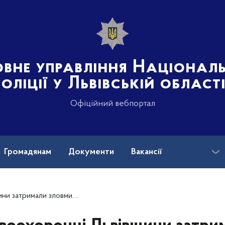
овне управління Націонал
поліції у Львівській област
Офіційний вебпортал
Громадянам
Документи
Вакансії
OVID-19
 організації каналу незаконного переправлення через кордон