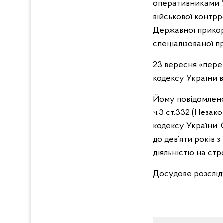
оперативниками Уп
військової контр
Державної прикор
спеціалізованої 
23 вересня «пере
кодексу України в
Йому повідомлено
ч.3 ст.332 (Неза
кодексу України. 
до дев’яти років 
діяльністю на стр
Досудове розслід