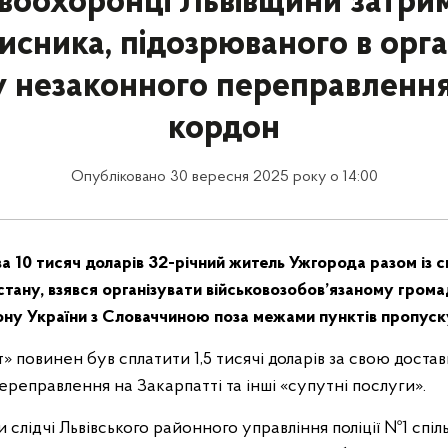
воохоронці Львівщини затри
исника, підозрюваного в орган
у незаконного переправлення
кордон
Опубліковано 30 вересня 2025 року о 14:00
а 10 тисяч доларів 32-річний житель Ужгорода разом із с
стану, взявся організувати військовозобов’язаному гром
ну України з Словаччиною поза межами пунктів пропуск
» повинен був сплатити 1,5 тисячі доларів за свою доставк
переправлення на Закарпатті та інші «супутні послуги».
 слідчі Львівського районного управління поліції №1 спіл