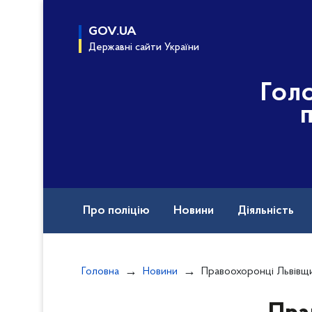
до
основного
GOV.UA
вмісту
Державні сайти України
Гол
Про поліцію
Новини
Діяльність
Контакти ГУНП у Львівській області
C
Головна
Новини
Правоохоронці Львівщини затримали зловмисника, підозрюваного в