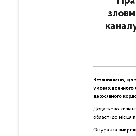
Пра
зловм
канал
Встановлено, що з
умовах воєнного 
державного кордо
Додатково «клієнт
області до місця 
Фігуранта викрили