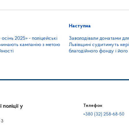
Наступна
 осінь 2025» - поліцейські
Заволодівали донатами для
чинають кампанію з метою
Львівщині судитимуть кер
йності
благодійного фонду і його
 поліції у
Телефон
+380 (32) 258-68-50
 3