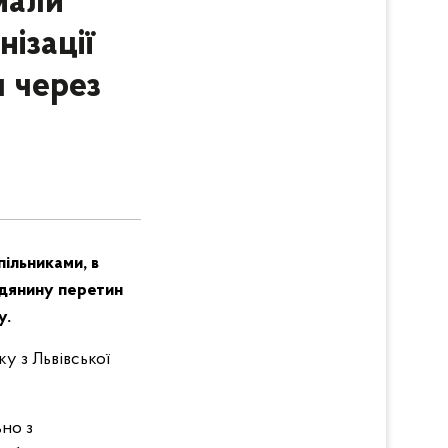
мали
ізації
 через
пільниками, в
адянину перетин
у.
у з Львівської
ьно з