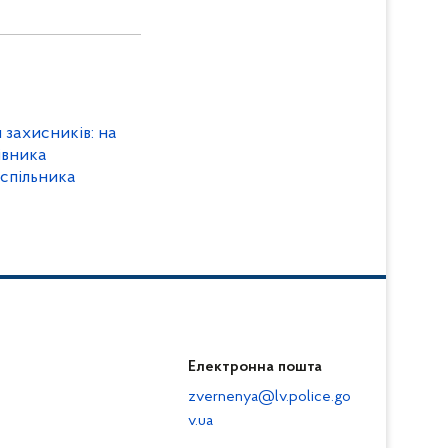
 захисників: на
івника
 спільника
Електронна пошта
zvernenya@lv.police.go
v.ua