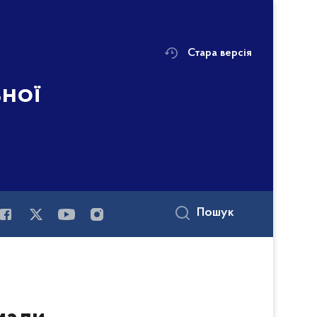
Стара версія
ьної
і
Пошук