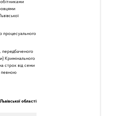
вробітниками
жбовцями
ьвівської
го процесуального
, передбаченого
ни) Кримінального
на строк від семи
я певною
 Львівської області