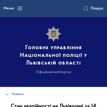
до
основного
Меню
Пошук
вмісту
Головне управління
Національної поліції у
Львівській області
Офіційний вебпортал
Новини
Стан аварійності на Львівщині за 14