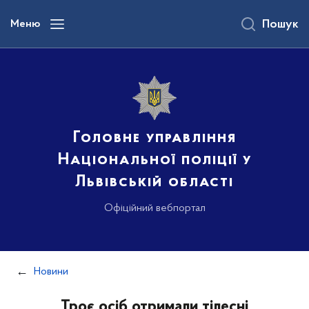
до
основного
Меню
Пошук
вмісту
Головне управління
Національної поліції у
Львівській області
Офіційний вебпортал
Новини
Троє осіб отримали тілесні