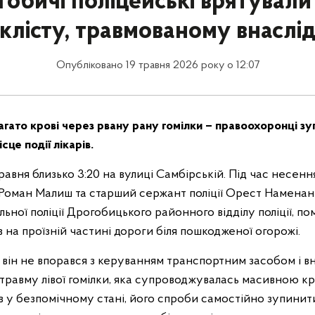
гобичі поліцейські врятували
клісту, травмованому внаслі
Опубліковано 19 травня 2026 року о 12:07
агато крові через рвану рану гомілки – правоохоронці з
сце події лікарів.
травня близько 3:20 на вулиці Самбірській. Під час несе
 Роман Малиш та старший сержант поліції Орест Наменанік
ьної поліції Дрогобицького районного відділу поліції, п
в на проїзній частині дороги біля пошкодженої огорожі.
 він не впорався з керуванням транспортним засобом і вн
травму лівої гомілки, яка супроводжувалась масивною к
в у безпомічному стані, його спроби самостійно зупинит