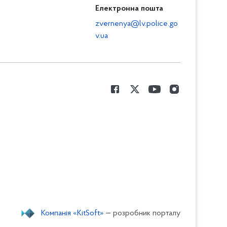
Електронна пошта
zvernenya@lv.police.go
v.ua
Компанія «KitSoft»
— розробник порталу