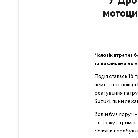
У Дро
мотоци
Чоловік втратив б
та викликами на мі
Подія сталась 18 
лейтенант поліції
реагування патрул
Suzuki, який лежа
Водій був поруч –
огорожу отримав 
Чоловік перебува