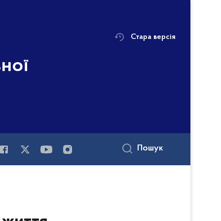
Стара версія
ьної
і
Пошук