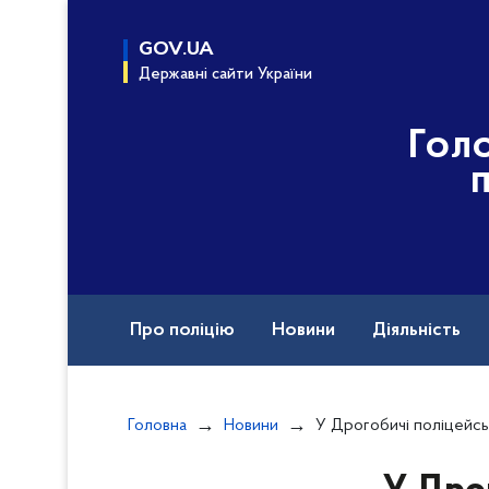
до
основного
GOV.UA
вмісту
Державні сайти України
Гол
Про поліцію
Новини
Діяльність
Контакти ГУНП у Львівській області
C
Головна
Новини
У Дрогобичі поліцейські врятували життя мо