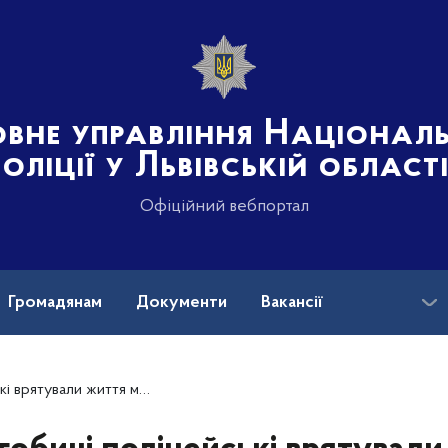
овне управління Націонал
поліції у Львівській област
Офіційний вебпортал
Громадянам
Документи
Вакансії
OVID-19
тоциклісту, травмованому внаслідок ДТП