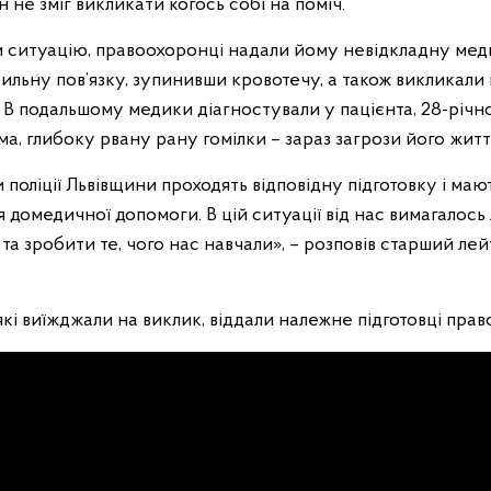
н не зміг викликати когось собі на поміч.
 ситуацію, правоохоронці надали йому невідкладну мед
ильну пов’язку, зупинивши кровотечу, а також викликали н
 В подальшому медики діагностували у пацієнта, 28-річн
а, глибоку рвану рану гомілки – зараз загрози його жит
и поліції Львівщини проходять відповідну підготовку і маю
 домедичної допомоги. В цій ситуації від нас вимагалос
та зробити те, чого нас навчали», – розповів старший лей
 які виїжджали на виклик, віддали належне підготовці прав