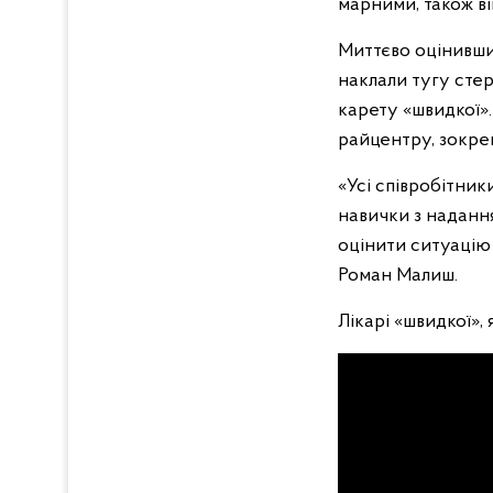
марними, також ві
Миттєво оцінивши
наклали тугу стер
карету «швидкої».
райцентру, зокрем
«Усі співробітник
навички з надання
оцінити ситуацію 
Роман Малиш.
Лікарі «швидкої»,