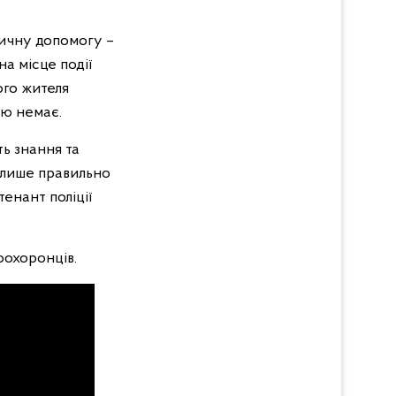
ичну допомогу –
а місце події
ого жителя
тю немає.
ть знання та
ь лише правильно
тенант поліції
оохоронців.