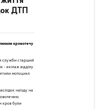
 життя
док ДТП
упинили кровотечу
ння служби старший
 - екіпаж відділу
омітили мотоцикл
аслідок наїзду на
ровотечею.
и кров були