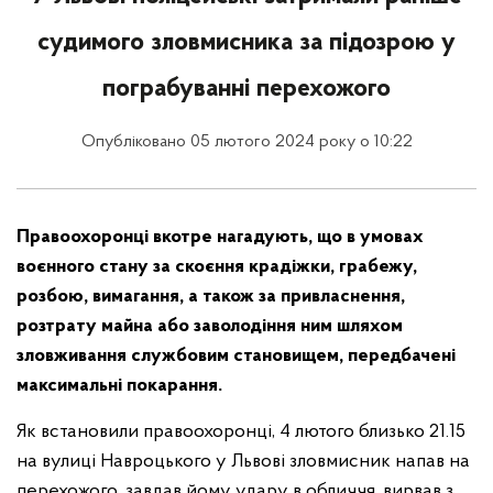
судимого зловмисника за підозрою у
пограбуванні перехожого
Опубліковано 05 лютого 2024 року о 10:22
Правоохоронці вкотре нагадують, що в умовах
воєнного стану за скоєння крадіжки, грабежу,
розбою, вимагання, а також за привласнення,
розтрату майна або заволодіння ним шляхом
зловживання службовим становищем, передбачені
максимальні покарання.
Як встановили правоохоронці, 4 лютого близько 21.15
на вулиці Навроцького у Львові зловмисник напав на
перехожого, завдав йому удару в обличчя, вирвав з