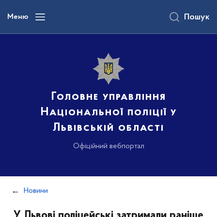
до
основного
Меню
Пошук
вмісту
Головне управління
Національної поліції у
Львівській області
Офіційний вебпортал
Новини
У Львові поліцейські затримали раніше