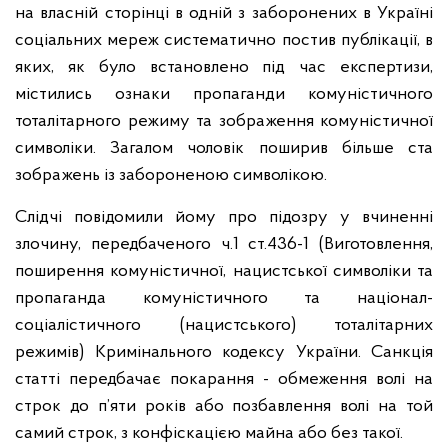
на власній сторінці в одній з заборонених в Україні
соціальних мереж систематично постив публікації, в
яких, як було встановлено під час експертизи,
містились ознаки пропаганди комуністичного
тоталітарного режиму та зображення комуністичної
символіки. Загалом чоловік поширив більше ста
зображень із забороненою символікою.
Слідчі повідомили йому про підозру у вчиненні
злочину, передбаченого ч.1 ст.436-1 (Виготовлення,
поширення комуністичної, нацистської символіки та
пропаганда комуністичного та націонал-
соціалістичного (нацистського) тоталітарних
режимів) Кримінального кодексу України. Санкція
статті передбачає покарання - обмеження волі на
строк до п’яти років або позбавлення волі на той
самий строк, з конфіскацією майна або без такої.