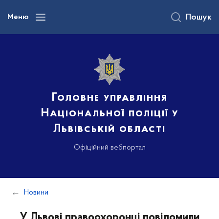
до
основного
Меню
Пошук
вмісту
Головне управління
Національної поліції у
Львівській області
Офіційний вебпортал
Новини
У Львові правоохоронці повідомили