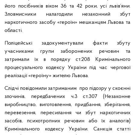
його посібників віком 36 та 42 роки, усі львів’яни.
Зловмисники налагодили незаконний збут
наркотичного засобу «героїн» мешканцям Львова та
області.
Поліцейські задокументували факти збуту
учасниками групи заборонених речовин та
затримали їх в порядку ст.208 Кримінального
процесуального кодексу України під час чергової
реалізації «героїну» жителю Львова.
Слідчі повідомили затриманим про підозру у скоєнні
злочинів, передбачених ч.3 ст.307 (Незаконне
виробництво, виготовлення, придбання, зберігання,
перевезення, пересилання чи збут наркотичних
засобів, психотропних речовин або їх аналогів)
Кримінального кодексу України. Санкція статті