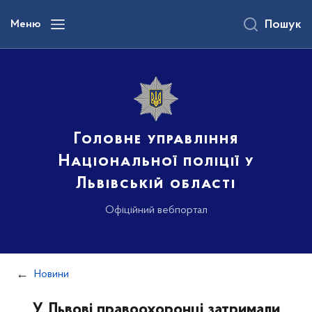
до
основного
Меню
Пошук
вмісту
Головне управління
Національної поліції у
Львівській області
Офіційний вебпортал
Новини
У Львові правоохоронці затримали