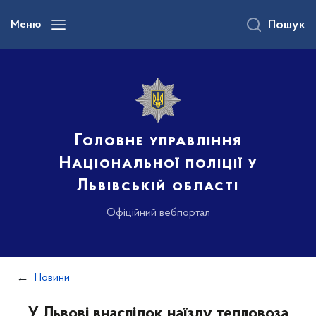
до
основного
Меню
Пошук
вмісту
Головне управління
Національної поліції у
Львівській області
Офіційний вебпортал
Новини
У Львові внаслідок наїзду тепловоза