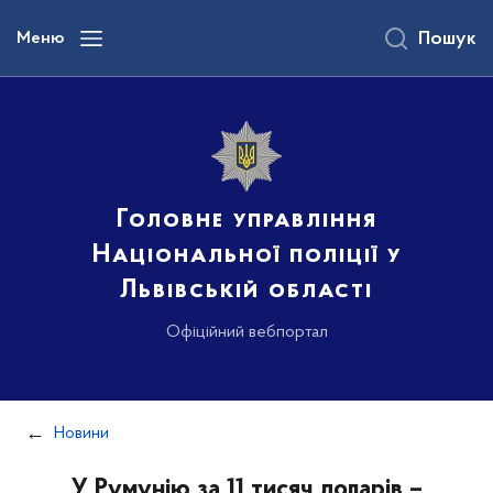
до
основного
Меню
Пошук
вмісту
Головне управління
Національної поліції у
Львівській області
Офіційний вебпортал
Новини
У Румунію за 11 тисяч доларів –