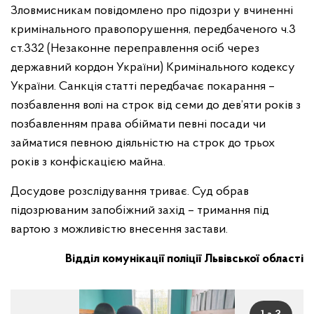
Зловмисникам повідомлено про підозри у вчиненні
кримінального правопорушення, передбаченого ч.3
ст.332 (Незаконне переправлення осіб через
державний кордон України) Кримінального кодексу
України. Санкція статті передбачає покарання –
позбавлення волі на строк від семи до дев’яти років з
позбавленням права обіймати певні посади чи
займатися певною діяльністю на строк до трьох
років з конфіскацією майна.
Досудове розслідування триває. Суд обрав
підозрюваним запобіжний захід – тримання під
вартою з можливістю внесення застави.
Відділ комунікації поліції Львівської області