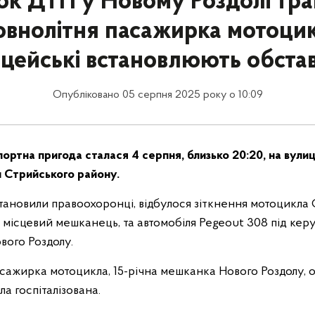
ок ДТП у Новому Роздолі тр
овнолітня пасажирка мотоцик
іцейські встановлюють обста
Опубліковано 05 серпня 2025 року о 10:09
ртна пригода сталася 4 серпня, близько 20:20, на вулиц
л Стрийського району.
тановили правоохоронці, відбулося зіткнення мотоцикла 
 місцевий мешканець, та автомобіля Pegeout 308 під кер
вого Роздолу.
сажирка мотоцикла, 15-річна мешканка Нового Роздолу, о
а госпіталізована.