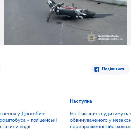
Поділитися
Наступна
ткнення у Дрогобичі
На Львівщині судитимуть 
буса – поліцейські
обвинуваченого у незако
ставини події
переправленні військовоз