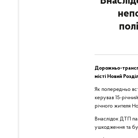
Внаслід
неп
пол
Дорожньо-транспо
місті Новий Розді
Як попередньо вс
керував 15-річний
річного жителя Но
Внаслідок ДТП па
ушкодження та бул