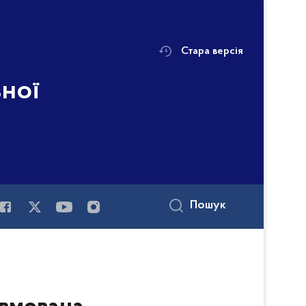
Стара версія
ьної
і
Пошук