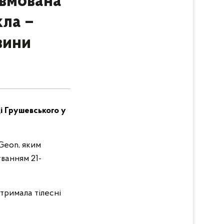
авмована
ла –
вини
і Грушевського у
Geon, яким
уванням 21-
тримала тілесні