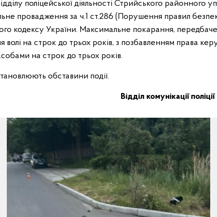
відділу поліцейської діяльності Стрийського районного упр
льне провадження за ч.1 ст.286 (Порушення правил безп
ого кодексу України. Максимальне покарання, передбач
я волі на строк до трьох років, з позбавленням права кер
собами на строк до трьох років.
тановлюють обставини події.
Відділ комунікації поліції