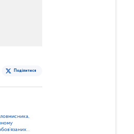
Поділитися
зловмисника,
нному
обов’язаних