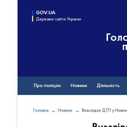
до
основного
GOV.UA
вмісту
Державні сайти України
Гол
Про поліцію
Новини
Діяльність
Контакти ГУНП у Львівській області
C
Головна
Новини
Внаслідок ДТП у Новому Роздолі травмована неповнолітня паса