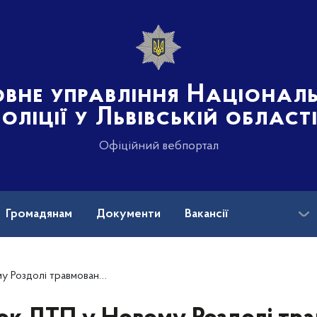
овне управління Націонал
поліції у Львівській област
Офіційний вебпортал
Громадянам
Документи
Вакансії
OVID-19
жирка мотоцикла – поліцейські встановлюють обставини