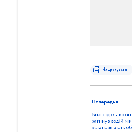
Надрукувати
Попередня
Внаслідок автозі
загинув водій мікроавто
встановлюють об