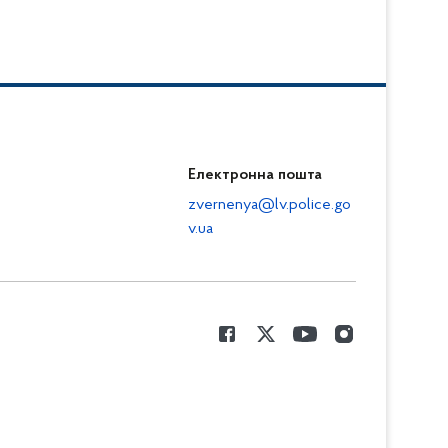
Електронна пошта
zvernenya@lv.police.go
v.ua