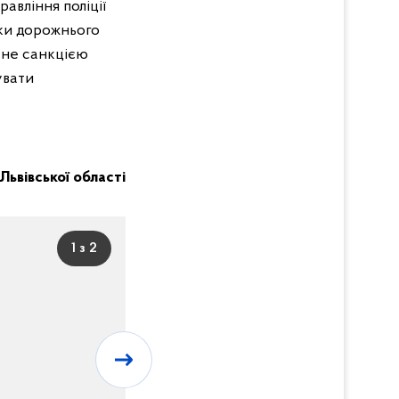
авління поліції
еки дорожнього
ене санкцією
увати
 Львівської області
1 з 2