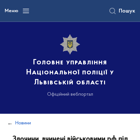
до
основного
Меню
Пошук
вмісту
Головне управління
Національної поліції у
Львівській області
Офіційний вебпортал
Новини
Злочини, вчинені військовими рф під