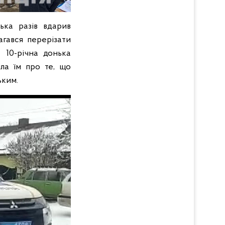
лька разів вдарив
агався перерізати
 10-річна донька
іла їм про те, що
ьким.