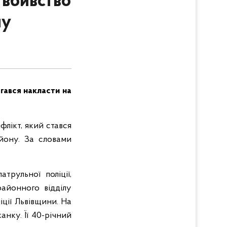
 вбивство
ну
агався накласти на
флікт, який стався
йону. За словами
рульної поліції,
районного відділу
іції Львівщини. На
анку. Її 40-річний