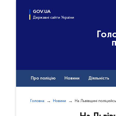
до
основного
GOV.UA
вмісту
Державні сайти України
Гол
Про поліцію
Новини
Діяльність
Контакти ГУНП у Львівській області
C
Головна
Новини
На Львівщині поліцейські розслідують в