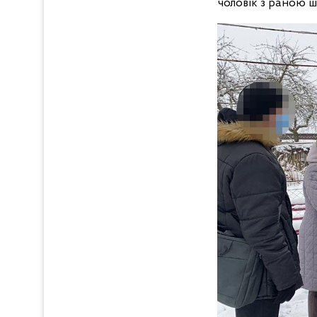
чоловік з раною ш