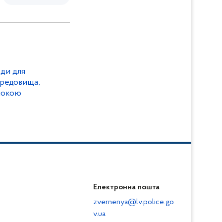
ди для
ередовища,
покою
Електронна пошта
zvernenya@lv.police.go
v.ua