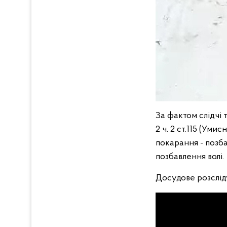
За фактом слідчі 
2 ч. 2 ст.115 (Ум
покарання - позба
позбавлення волі.
Досудове розслід