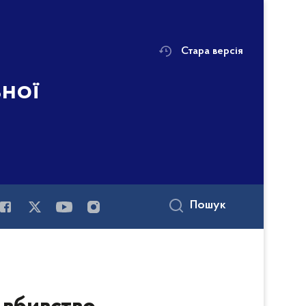
Стара версія
ьної
і
Пошук