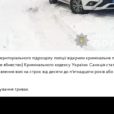
територіального підрозділу поліції відкрили кримінальне 
исне вбивство) Кримінального кодексу України. Санкція ста
влення волі на строк від десяти до п'ятнадцяти років або
ування триває.