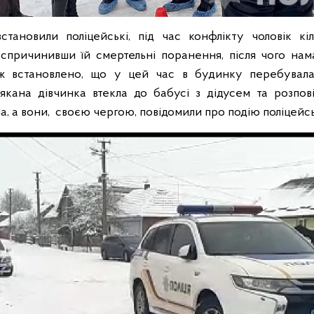
тановили поліцейські, під час конфлікту чоловік кі
причинивши їй смертельні поранення, після чого нам
ож встановлено, що у цей час в будинку перебувала
кана дівчинка втекла до бабусі з дідусем та розпов
а, а вони, своєю чергою, повідомили про подію поліцейс