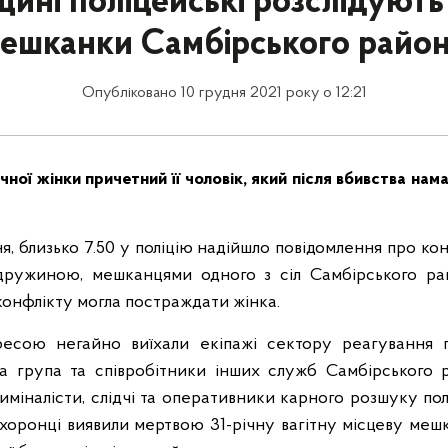
щині поліцейські розслідують
ешканки Самбірського райо
Опубліковано 10 грудня 2021 року о 12:21
чної жінки причетний її чоловік, який після вбивства нам
ня, близько 7.50 у поліцію надійшло повідомлення про кон
 дружиною, мешканцями одного з сіл Самбірського ра
 конфлікту могла постраждати жінка.
есою негайно виїхали екіпажі сектору реагування пат
а група та співробітники інших служб Самбірського 
криміналісти, слідчі та оперативники карного розшуку пол
охоронці виявили мертвою 31-річну вагітну місцеву мешк