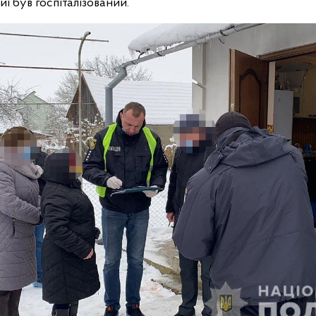
иї був госпіталізований.