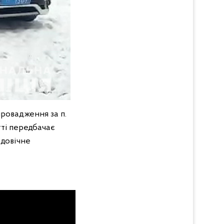
провадження за п.
тті передбачає
 довічне