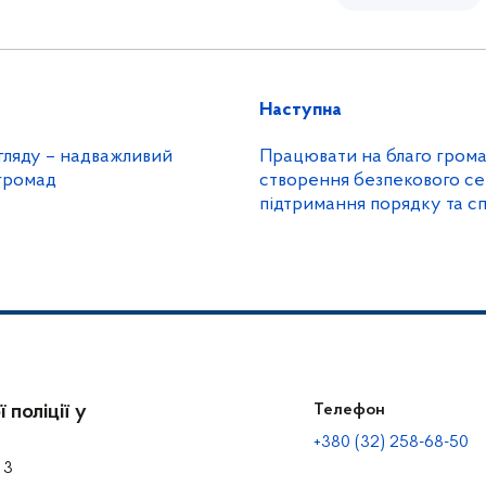
Наступна
гляду – надважливий
Працювати на благо грома
громад
створення безпекового с
підтримання порядку та с
 поліції у
Телефон
+380 (32) 258-68-50
 3