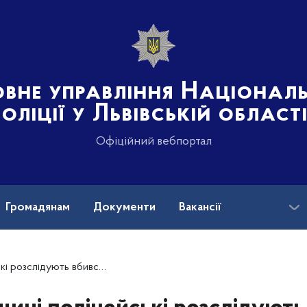
овне управління Націонал
поліції у Львівській област
Офіційний вебпортал
Громадянам
Документи
Вакансії
OVID-19
бивство мешканки Самбірського району