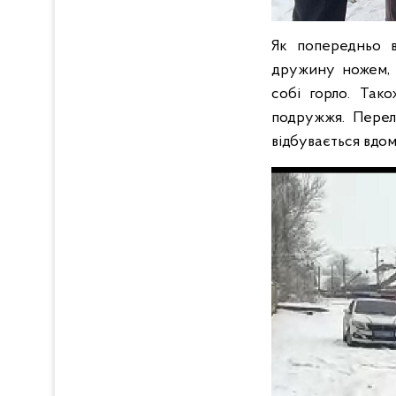
Як попередньо вс
дружину ножем, с
собі горло. Так
подружжя. Переля
відбувається вдом