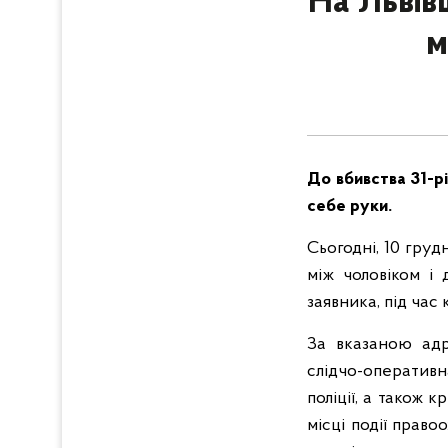
На Львів
м
До вбивства 31-рі
себе руки.
Сьогодні, 10 груд
між чоловіком і
заявника, під час
За вказаною адр
слідчо-оперативн
поліції, а також 
місці події право